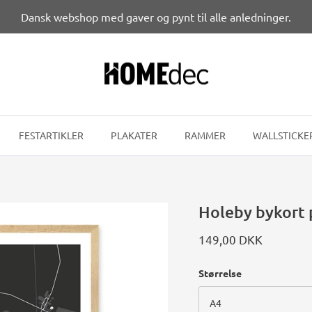
Dansk webshop med gaver og pynt til alle anledninger.
FESTARTIKLER
PLAKATER
RAMMER
WALLSTICKE
Holeby bykort 
149,00 DKK
Størrelse
A4