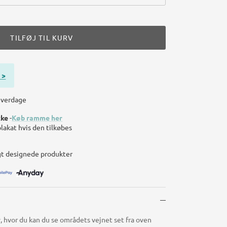
TILFØJ TIL KURV
 >
 hverdage
kke
-
Køb ramme her
plakat hvis den tilkøbes
gt designede produkter
, hvor du kan du se områdets vejnet set fra oven