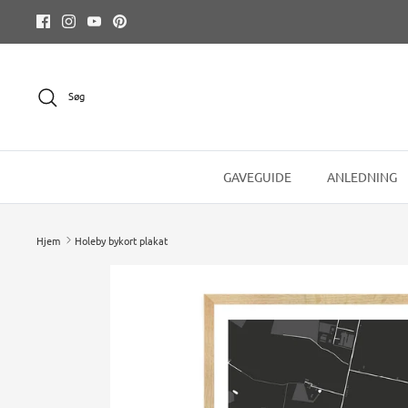
Hop
til
indhold
Søg
GAVEGUIDE
ANLEDNING
Hjem
Holeby bykort plakat