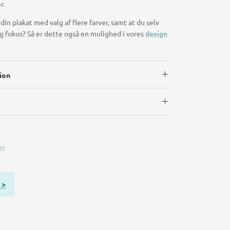
r.
din plakat med valg af flere farver, samt at du selv
fokus? Så er dette også en mulighed i vores
design
ion
er
 >