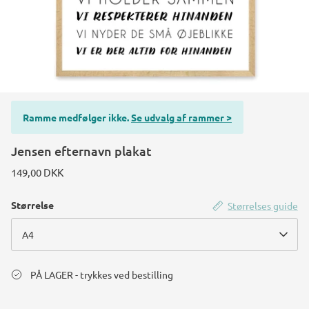
Konstruktions køretøj temafest
Rum temafest
Katte temafest
Ramme medfølger ikke.
Se udvalg af rammer >
Jensen efternavn plakat
149,00 DKK
Størrelse
Størrelses guide
A4
PÅ LAGER - trykkes ved bestilling