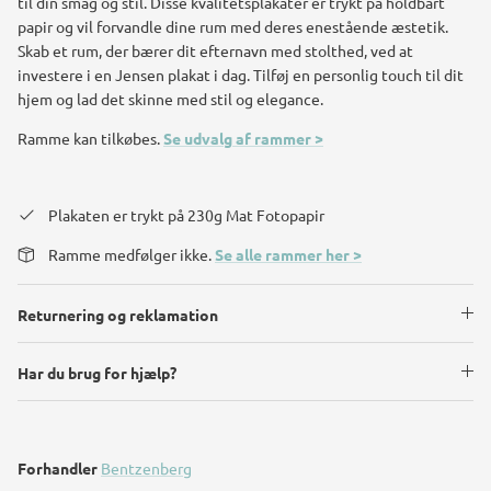
til din smag og stil. Disse kvalitetsplakater er trykt på holdbart
papir og vil forvandle dine rum med deres enestående æstetik.
Skab et rum, der bærer dit efternavn med stolthed, ved at
investere i en Jensen plakat i dag. Tilføj en personlig touch til dit
hjem og lad det skinne med stil og elegance.
Ramme kan tilkøbes.
Se udvalg af rammer >
Plakaten er trykt på 230g Mat Fotopapir
Ramme medfølger ikke.
Se alle rammer her >
Returnering og reklamation
Har du brug for hjælp?
Forhandler
Bentzenberg